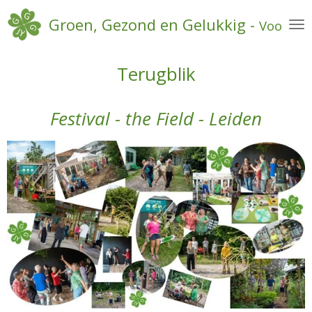
Ga
Groen, Gezond en Gelukkig -
Voor ied
direct
naar
de
Terugblik
hoofdinhoud
Festival
- the Field - Leiden